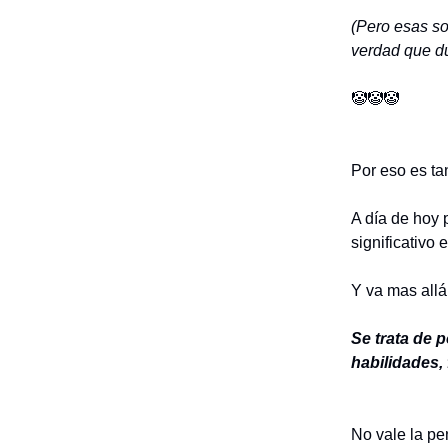
(Pero esas so
verdad que d
🤡🤡🤡
Por eso es ta
A día de hoy 
significativo 
Y va mas allá
Se trata de 
habilidades,
No vale la pen