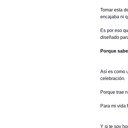
Tomar esta de
encajaba ni q
Es por eso q
diseñado para
Porque sabe
Así es como u
celebración.
Porque trae n
Para mi vida 
Y si te soy h