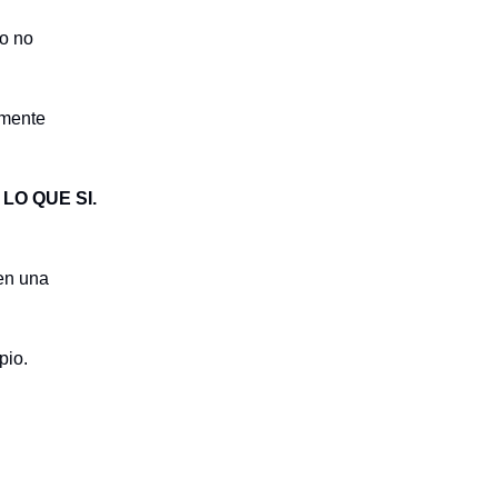
yo no
amente
 LO QUE SI.
en una
pio.