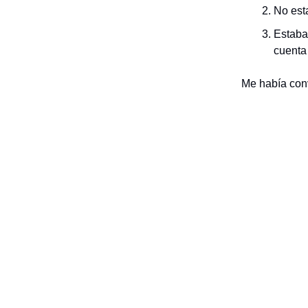
No est
Estaba
cuent
Me había conv