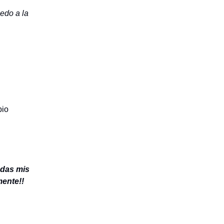
edo a la
bio
odas mis
mente!!