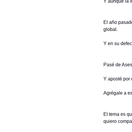
Y aunque la i
El año pasado
global.
Y en su defect
Pasé de Ases
Y aposté por 
Agrégale a es
El tema es q
quiero compart