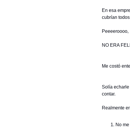
En esa empre
cubrían todos
Peeeeroooo,
NO ERA FELI
Me costó ente
Solía echarle 
contar.
Realmente e
No me 